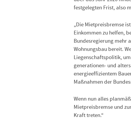
festgelegten Frist, also
„Die Mietpreisbremse is
Einkommen zu helfen, be
Bundesregierung mehr als
Wohnungsbau bereit. Weit
Liegenschaftspolitik, u
generationen- und alte
energieeffizientem Bauen
Maßnahmen der Bundesr
Wenn nun alles planmäßi
Mietpreisbremse und zum 
Kraft treten.“