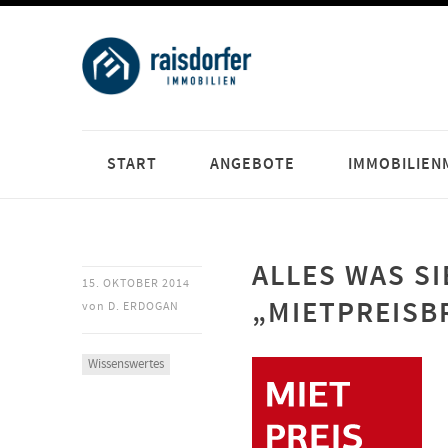
START
ANGEBOTE
IMMOBILIEN
ALLES WAS S
15. OKTOBER 2014
„MIETPREISB
von
D. ERDOGAN
Wissenswertes