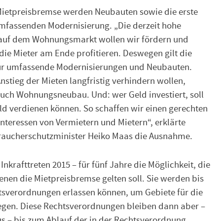
etpreisbremse werden Neubauten sowie die erste
mfassenden Modernisierung. „Die derzeit hohe
t auf dem Wohnungsmarkt wollen wir fördern und
ie Mieter am Ende profitieren. Deswegen gilt die
für umfassende Modernisierungen und Neubauten.
stieg der Mieten langfristig verhindern wollen,
auch Wohnungsneubau. Und: wer Geld investiert, soll
ld verdienen können. So schaffen wir einen gerechten
nteressen von Vermietern und Mietern“, erklärte
raucherschutzminister Heiko Maas die Ausnahme.
Inkrafttreten 2015 – für fünf Jahre die Möglichkeit, die
denen die Mietpreisbremse gelten soll. Sie werden bis
htsverordnungen erlassen können, um Gebiete für die
egen. Diese Rechtsverordnungen bleiben dann aber –
us – bis zum Ablauf der in der Rechtsverordnung