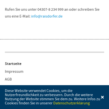
Rufen Sie uns unter 04307-8 234 999 an oder schreiben Sie
uns eine E-Mail:
info@raisdorfer.de
Startseite
Impressum
AGB
Datenschutz
Diese Website verwendet Cookies, um die
Nutzerfreundlichkeit zu verbessern. Durch die weitere
Kontakt
Nutzung der Website stimmen Sie dem zu. Weitere Infos zu
Cookies finden Sie in unserer
Datenschutzerklärung